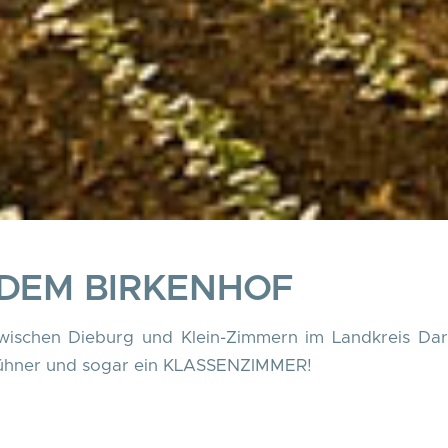
DEM BIRKENHOF
 zwischen Dieburg und Klein-Zimmern im Landkreis D
Hühner und sogar ein KLASSENZIMMER!