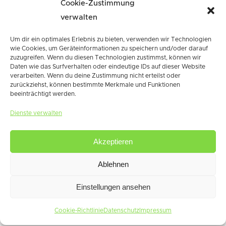
Cookie-Zustimmung
verwalten
www.schaffer-birkenhof.de
Um dir ein optimales Erlebnis zu bieten, verwenden wir Technologien
wie Cookies, um Geräteinformationen zu speichern und/oder darauf
zuzugreifen. Wenn du diesen Technologien zustimmst, können wir
Daten wie das Surfverhalten oder eindeutige IDs auf dieser Website
verarbeiten. Wenn du deine Zustimmung nicht erteilst oder
Share
Tweet
Pin it
zurückziehst, können bestimmte Merkmale und Funktionen
beeinträchtigt werden.
Share
Dienste verwalten
Akzeptieren
UNSERE THEMEN
Ablehnen
ZUR ÜBERSICHT
Einstellungen ansehen
NEWS
Cookie-Richtlinie
Datenschutz
Impressum
TIPS